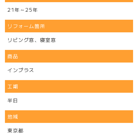
21年～25年
リフォーム箇所
リビング窓、寝室窓
商品
インプラス
工期
半日
地域
東京都