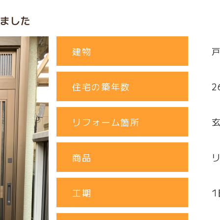
ました
建物
住宅の築年数
2
リフォーム箇所
商品
工期
1