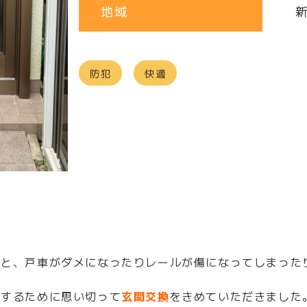
地域
防犯
快適
ると、戸車がダメになったりレールが傷になってしまった
消するために思い切って
玄関交換
をきめていただきました