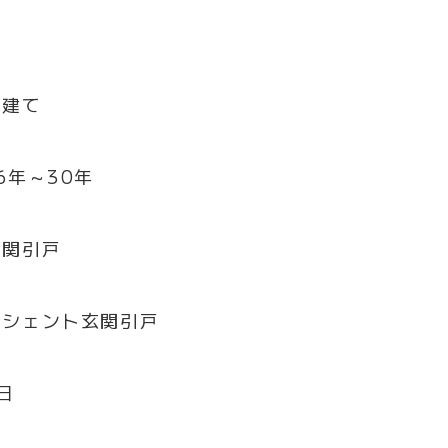
戸建て
6年～30年
玄関引戸
リシェント玄関引戸
日