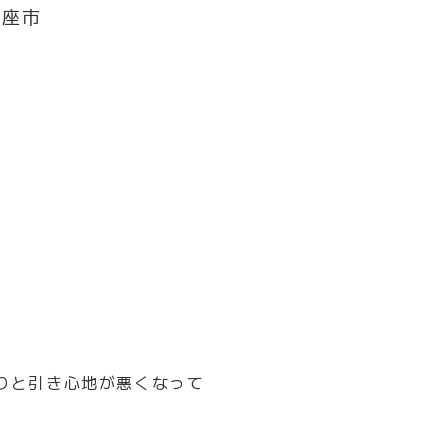
新座市
りと引き心地が悪くなって
。