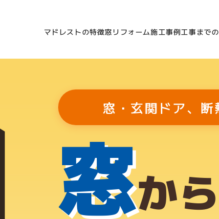
マドレストの特徴
窓リフォーム
施工事例
工事まで
窓・玄関ドア、断
窓
か