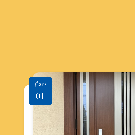
Case
01